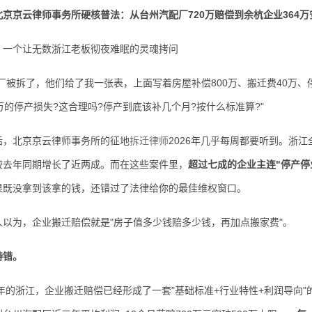
北京京云律师事务所硬核普法：从台州汽配厂720万赔偿到余杭企业364万
个让无数浙江老板彻夜难眠的灵魂拷问
拆了，他们给了我一张表，上面写着房屋补偿800万、搬迁费40万、停产
万的停产损失?这合理吗?停产到底该补几个月?按什么标准算?"
北京京云律师事务所的征地
拆迁律师
2026年几乎每周都要听到。浙
较去年同期增长了近两成。而在这些案件里，
超过七成的企业主连"停产停
果既没拿到该拿的钱，还错过了法律给你的最佳维权窗口。
为，企业搬迁赔偿就是"房子值多少钱赔多少钱，再加点搬家费"。
特错。
的浙江，企业搬迁赔偿已经形成了一套"基础标准+行业特性+利润导向"的