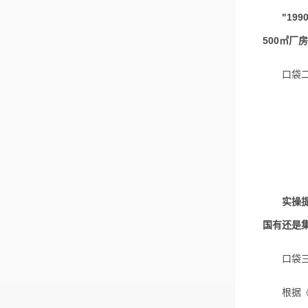
"19
500㎡厂
口袋二：
实操
国有还是
口袋三
根据《浙