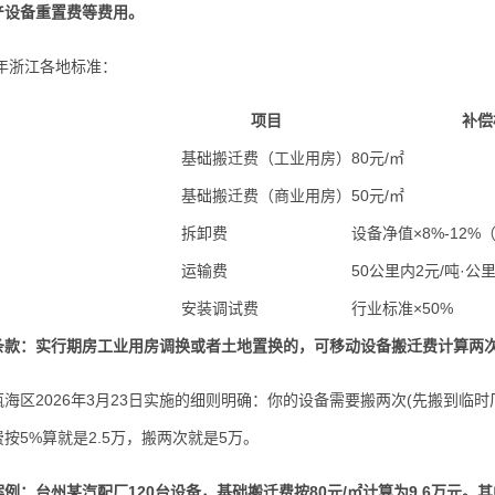
产设备重置费等费用。
年浙江各地标准：
项目
补偿
基础搬迁费（工业用房）
80元/㎡
基础搬迁费（商业用房）
50元/㎡
拆卸费
设备净值×8%-12%
运输费
50公里内2元/吨·公
安装调试费
行业标准×50%
条款：实行期房工业用房调换或者土地置换的，可移动设备搬迁费计算两
区2026年3月23日实施的细则明确：你的设备需要搬两次(先搬到临时
按5%算就是2.5万，搬两次就是5万。
例：台州某汽配厂120台设备，基础搬迁费按80元/㎡计算为9.6万元。