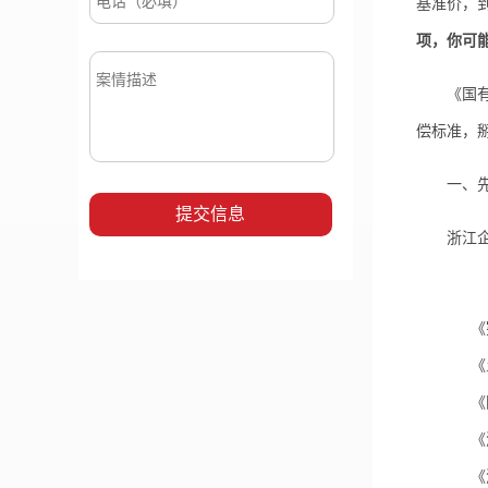
基准价，到
项，你可
《国有土
偿标准，
一、先搞
浙江企业
《
《
《
《
《