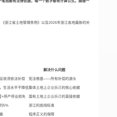
一笔钱都有法律依据，每一个数字都有计算公式，搞错一
浙江省土地管理条例》以及2026年浙江各地最新的补
解决什么问题
征收须依法补偿
宪法根基——所有补偿的源头
，生活水平不降低
集体土地上
企业拆迁
的核心依据
置+停产停业损失
国有土地上
企业拆迁
的直接依据
的5%
浙江的底线标准
善
程序正义的保障