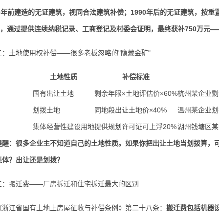
90年前建造的无证建筑，视同合法建筑补偿；1990年后的无证建筑，按重
房，通过提供连续纳税记录、工商登记及村委会证明，最终获补750万元—
土地使用权补偿——很多老板忽略的"隐藏金矿"
土地性质
补偿标准
国有出让土地
剩余年限×土地评估价×60%
杭州某企业剩余
划拨土地
同地段出让土地价×40%
温州某企业划拨
集体经营性建设用地
提供规划许可证可上浮20%
湖州钱塘区某
提醒：很多企业主不知道自己的土地性质。如果你把出让土地当划拨算，可
集体？出让还是划拨？
：搬迁费——
厂房拆迁
和住宅拆迁最大的区别
江省国有土地上房屋征收与补偿条例》第二十八条：
搬迁费包括机器