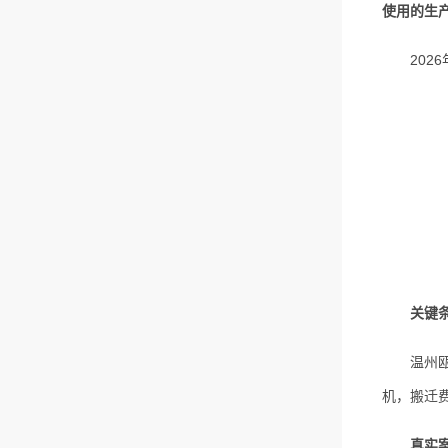
使用的生
2026
关键
温州瓯海
机，搬迁费
真实案