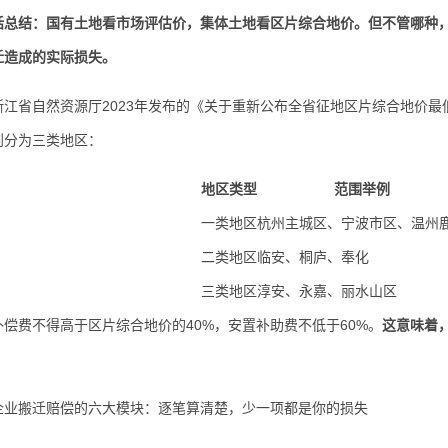
话总结：国有土地看市场评估价，集体土地看区片综合地价。但不管哪种，
迁造成的实际损失。
省自然资源厅2023年发布的《关于重新公布全省征地区片综合地价最低保
划分为三类地区：
地区类型
范围举例
一类地区
杭州主城区、宁波市区、温州
二类地区
临安、桐庐、奉化
三类地区
淳安、永嘉、丽水山区
费不得高于区片综合地价的40%，安置补助费不低于60%。
这意味着
。
搬迁赔偿的六大模块：逐笔算清楚，少一项都是你的损失