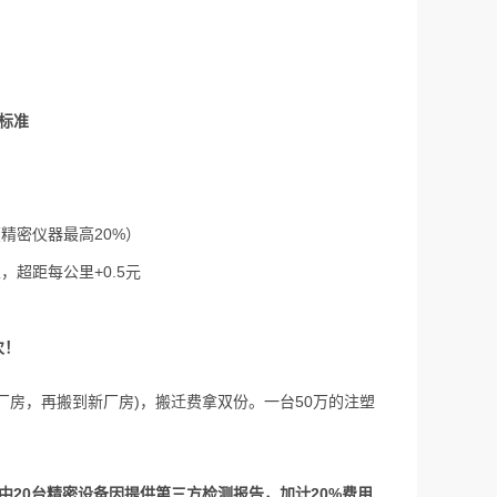
标准
（精密仪器最高20%）
里，超距每公里+0.5元
次！
厂房，再搬到新厂房)，搬迁费拿双份。一台50万的注塑
其中20台精密设备因提供第三方检测报告，加计20%费用