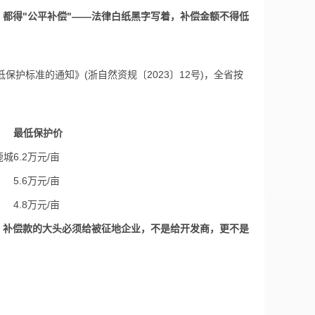
都得"公平补偿"——法律白纸黑字写着，补偿金额不得低
护标准的通知》(浙自然资规〔2023〕12号)，全省按
最低保护价
鹿城
6.2万元/亩
5.6万元/亩
4.8万元/亩
，补偿款的大头必须给被征地企业，不是给开发商，更不是