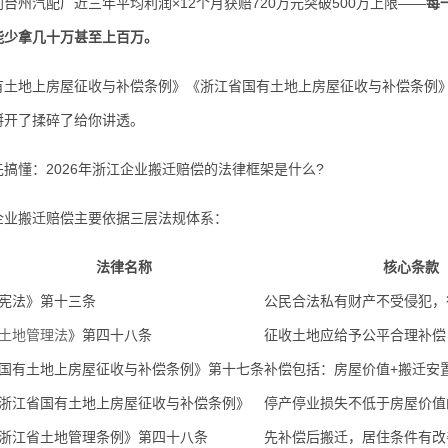
台州汽配厂近三年平均利润×12个月获赔720万元突破500万上限——
每
能少拿几十万甚至上百万。
地上房屋征收与补偿条例》《浙江省国有土地上房屋征收与补偿条例》《
掰开了揉碎了给你讲透。
懂：2026年浙江企业搬迁赔偿的法律框架是什么?
搬迁赔偿主要依据三层法规体系：
法律名称
核心条款
宪法》第十三条
公民合法私有财产不受侵犯，
土地管理法
》第四十八条
征收土地应给予公平合理补偿
国有土地上房屋征收与补偿条例》第十七条
补偿包括：房屋价值+搬迁安
浙江省国有土地上房屋征收与补偿条例》
停产停业损失不低于房屋价值
浙江省土地管理条例》第四十八条
先补偿后搬迁，居住条件有改