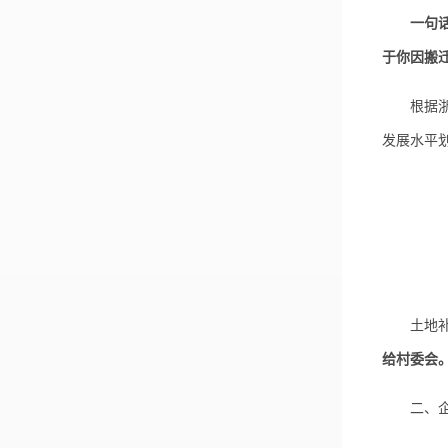
一句
于你因搬
根据浙江
发展水平
土地补偿
给村委会
二、企业