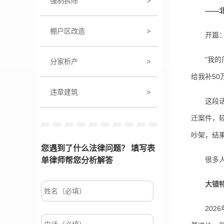
强制拆除
>
——
棚户区改造
>
开篇：一
"我的厂被
分家析产
>
给我补50
违章建筑
>
这段话，
迁案件，
吵架，结
您遇到了什么法律问题？ 填写表
很多人以
单律师帮您分析解答
大错
2026年