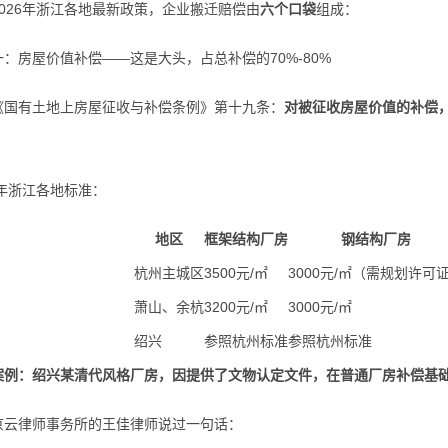
26年浙江各地最新政策，企业搬迁赔偿由
六个口袋
组成：
房屋价值补偿——这是大头，占总补偿的70%-80%
有土地上房屋征收与补偿条例》第十九条：
对被征收房屋价值的补偿
。
年浙江各地标准：
地区
框架结构厂房
钢结构厂房
杭州主城区
3500元/㎡
3000元/㎡（需规划许可
萧山、余杭
3200元/㎡
3000元/㎡
绍兴
参照杭州标准
参照杭州标准
案例：绍兴某清代风格厂房，因提供了文物认定文件，在普通厂房补偿基础上
律师事务所的王佳律师说过一句话：