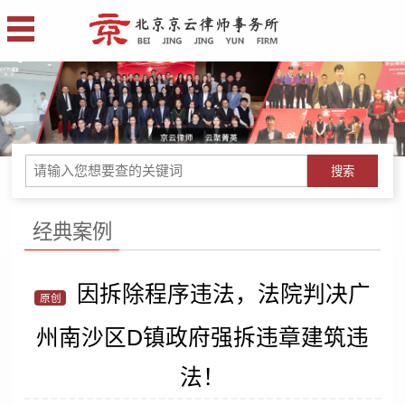
搜索
经典案例
因拆除程序违法，法院判决广
原创
州南沙区D镇政府强拆违章建筑违
法！