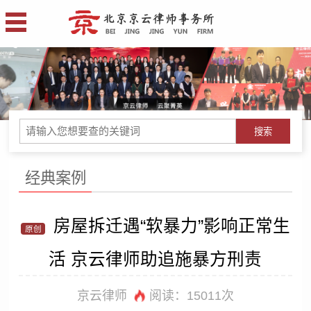
搜索
经典案例
房屋拆迁遇“软暴力”影响正常生
原创
活 京云律师助追施暴方刑责
京云律师
阅读：
15011次