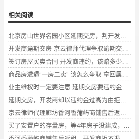
相关阅读
北京房山世界名园小区延期交房，判开发商承担违约责任
开发商逾期交房 京云律师代理争取逾期交房违约金200多万元
签订房屋买卖合同 开发商违约，该赔多少全看合同怎么写吗？
商品房遭遇“一房二卖” 该怎么争取 拿回属于自己的房子？
业主维权时一定要注意 延期交房要违约金还有时效
延期交房，开发商却以违约金过高为由拒付，业主怎么维权？
京云律师代理廊坊香河香蒲屿商铺售后返租案件是如何实现退房成功？
买了安置户的存量房，等4年房子没建成，买方诉讼得到160万违约金
香河香蒲屿商铺售后返租，开发商拒不退款，京云律师介入实现了退房请求