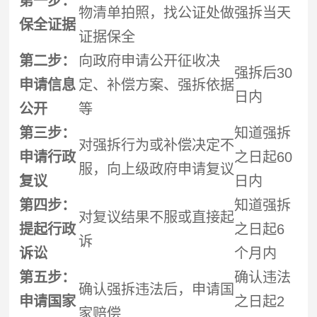
第一步：
物清单拍照，找公证处做
强拆
当天
保全证据
证据保全
第二步：
向政府申请公开征收决
强拆
后30
申请信息
定、补偿方案、
强拆
依据
日内
公开
等
第三步：
知道
强拆
对
强拆
行为或补偿决定不
申请行政
之日起60
服，向上级政府申请复议
复议
日内
第四步：
知道
强拆
对复议结果不服或直接起
提起行政
之日起6
诉
诉讼
个月内
第五步：
确认违法
确认
强拆
违法后，申请国
申请国家
之日起2
家赔偿