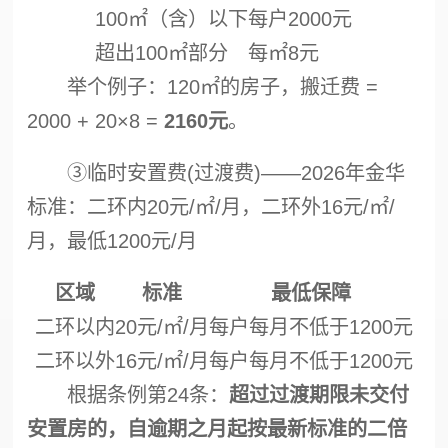
100㎡（含）以下
每户2000元
超出100㎡部分
每㎡8元
举个例子：120㎡的房子，搬迁费 =
2000 + 20×8 =
2160元
。
③临时安置费(过渡费)——2026年金华
标准：二环内20元/㎡/月，二环外16元/㎡/
月，最低1200元/月
区域
标准
最低保障
二环以内
20元/㎡/月
每户每月不低于1200元
二环以外
16元/㎡/月
每户每月不低于1200元
根据条例第24条：
超过过渡期限未交付
安置房的，自逾期之月起按最新标准的二倍