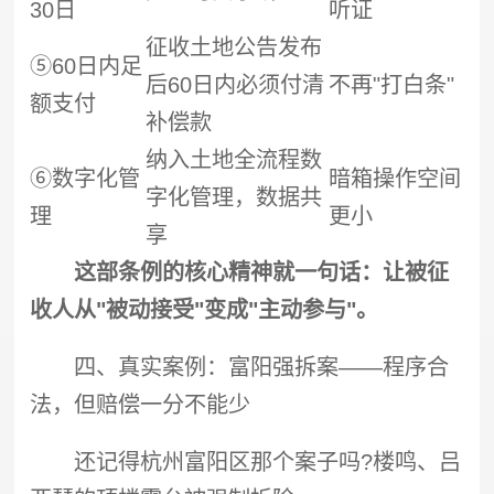
30日
听证
征收土地公告发布
⑤60日内足
后60日内必须付清
不再"打白条"
额支付
补偿款
纳入土地全流程数
⑥数字化管
暗箱操作空间
字化管理，数据共
理
更小
享
这部条例的核心精神就一句话：让被征
收人从"被动接受"变成"主动参与"。
四、真实案例：富阳
强拆
案——程序合
法，但赔偿一分不能少
还记得杭州富阳区那个案子吗?楼鸣、吕