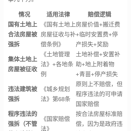
情况
适用法律
赔偿逻辑
国有土地上
《国有土地上
房屋价值+搬迁费
合法房屋被
房屋征收与补
+临时安置费+停
强拆
偿条例》
产损失+奖励
《
土地管理
土地补偿+安置补
集体土地上
法
》+各地条
助+地上附着物
房屋被征收
例
+青苗+停产损失
原则上不赔偿，但
违法建筑被
《城乡规划
程序违法的可申请
强拆
法》第68条
国家赔偿
程序违法的
按合法房屋标准赔
《国家赔偿
强拆
（不管
偿，因为是政府违
法》