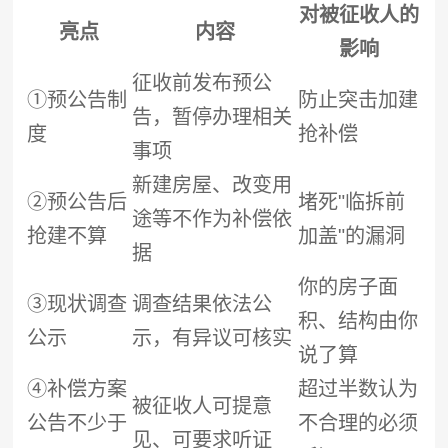
对被征收人的
亮点
内容
影响
征收前发布预公
①预公告制
防止突击加建
告，暂停办理相关
度
抢补偿
事项
新建房屋、改变用
②预公告后
堵死"临拆前
途等不作为补偿依
抢建不算
加盖"的漏洞
据
你的房子面
③现状调查
调查结果依法公
积、结构由你
公示
示，有异议可核实
说了算
④补偿方案
超过半数认为
被征收人可提意
公告不少于
不合理的必须
见、可要求听证