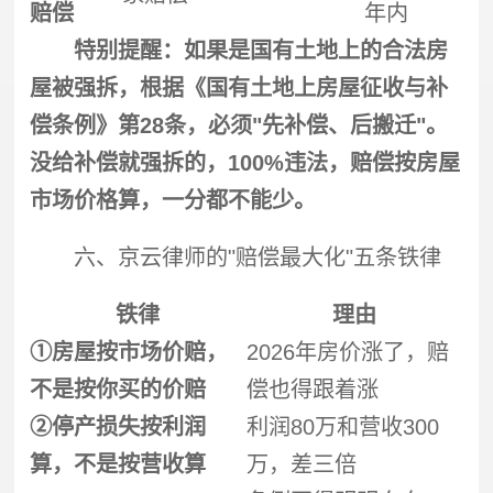
赔偿
年内
特别提醒：如果是国有土地上的合法房
屋被
强拆
，根据《国有土地上房屋征收与补
偿条例》第28条，必须"先补偿、后搬迁"。
没给补偿就
强拆
的，100%违法，赔偿按房屋
市场价格算，一分都不能少。
六、京云律师的"赔偿最大化"五条铁律
铁律
理由
①房屋按市场价赔，
2026年房价涨了，赔
不是按你买的价赔
偿也得跟着涨
②停产损失按利润
利润80万和营收300
算，不是按营收算
万，差三倍