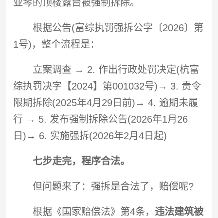
亚琴的顶楼露台被
强制拆除
。
根据公告(富综执罚
强拆
公字〔2026〕第
1号)，整个流程是：
立案调查 → 2. 作出行政处罚决定(杭富
综执罚决字【2024】第001032号)→ 3. 责令
限期拆除(2025年4月29日前)→ 4. 逾期未履
行 → 5. 发布
强制拆除
公告(2026年1月26
日)→ 6. 实施
强拆
(2026年2月4日起)
七步走完，程序合法。
但问题来了：
强拆
是合法了，赔偿呢?
根据《国家赔偿法》第4条，
违法建筑被