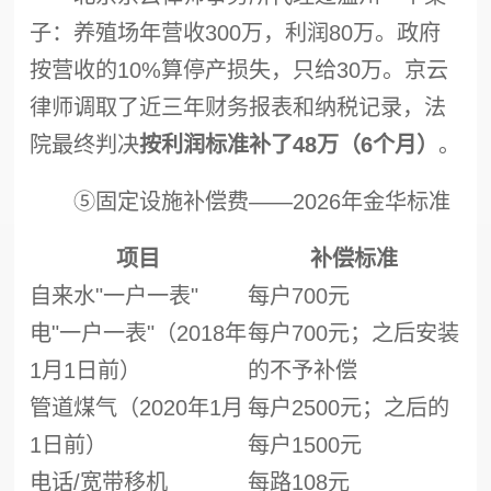
子：养殖场年营收300万，利润80万。政府
按营收的10%算停产损失，只给30万。京云
律师调取了近三年财务报表和纳税记录，法
院最终判决
按利润标准补了48万（6个月）
。
⑤固定设施补偿费——2026年金华标准
项目
补偿标准
自来水"一户一表"
每户700元
电"一户一表"（2018年
每户700元；之后安装
1月1日前）
的不予补偿
管道煤气（2020年1月
每户2500元；之后的
1日前）
每户1500元
电话/宽带移机
每路108元