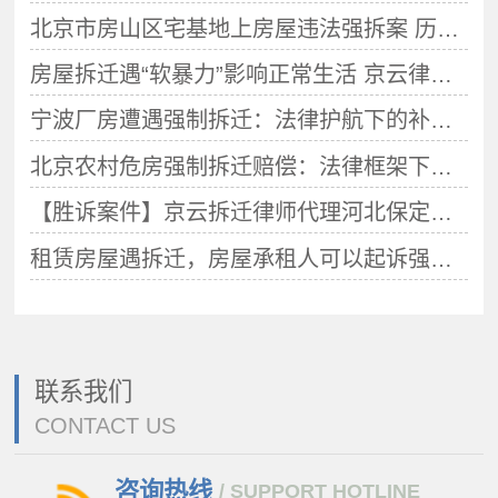
北京市房山区宅基地上房屋违法强拆案 历经十年漫漫维权 终获胜诉判决
房屋拆迁遇“软暴力”影响正常生活 京云律师助追施暴方刑责
宁波厂房遭遇强制拆迁：法律护航下的补偿权益全解析
北京农村危房强制拆迁赔偿：法律框架下的权益保障与救济路径
【胜诉案件】京云拆迁律师代理河北保定房屋被拆迁案件胜诉判定政府拆迁违法
租赁房屋遇拆迁，房屋承租人可以起诉强制拆除行为违法吗？
联系我们
CONTACT US
咨询热线
/ SUPPORT HOTLINE