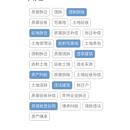
房屋拆迁
强拆
强制拆除
房屋征收
宅基地
土地征收
征地拆迁
房屋拆迁补偿
拆迁补偿
土地管理法
农村宅基地
土地承包
强制拆迁
房屋强拆
违章建筑
农村土地
征收土地
借名买房
房产纠纷
房屋拆除
土地征收补偿
土地流转
违法建筑
拆迁户
房屋征收补偿
常州企业拆迁
房屋租赁合同
继承纠纷
强拆违法
房产继承