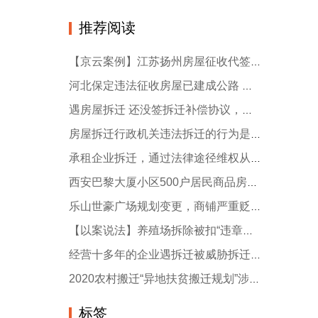
推荐阅读
【京云案例】江苏扬州房屋征收代签协议 法院判决撤销拆迁安置补偿协议！
河北保定违法征收房屋已建成公路 京云拆迁律师代理获胜诉
遇房屋拆迁 还没签拆迁补偿协议，房子就被拆了，合法吗？
房屋拆迁行政机关违法拆迁的行为是可诉的？
承租企业拆迁，通过法律途径维权从“0”补偿到230万
西安巴黎大厦小区500户居民商品房遭温州法院查封面临拍卖 业主蒙圈
乐山世豪广场规划变更，商铺严重贬值，开发商拒绝补偿，怎么办？
【以案说法】养殖场拆除被扣“违章建筑”帽子 该如何维护自己合法权益？
经营十多年的企业遇拆迁被威胁拆迁，差点没保住厂房
2020农村搬迁“异地扶贫搬迁规划”涉及全国22个省区、1400个县市区
标签