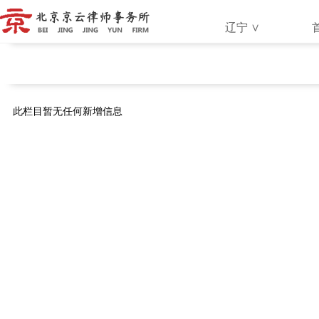
辽宁
∨
地区：
辽宁
此栏目暂无任何新增信息