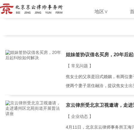
继承纠纷
强拆违法
房产继承
地区
∨
姐妹签协议借名买房，20年后
【
常见问题
】
焦女士的父亲是旧式婚姻，有两位妻
便两个妻子居住融洽，提议焦女士出资以
京云律所受北京卫视邀请，走进
【
企业动态
】
4月11日，北京京云律师事务所王海